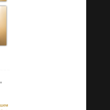
ия
йшем