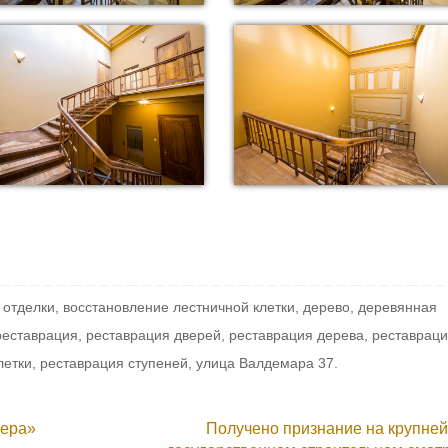
 отделки
,
восстановление лестничной клетки
,
дерево
,
деревянная
реставрация
,
реставрация дверей
,
реставрация дерева
,
реставрац
летки
,
реставрация ступеней
,
улица Валдемара 37
.
тера»
Получено признание на крупне