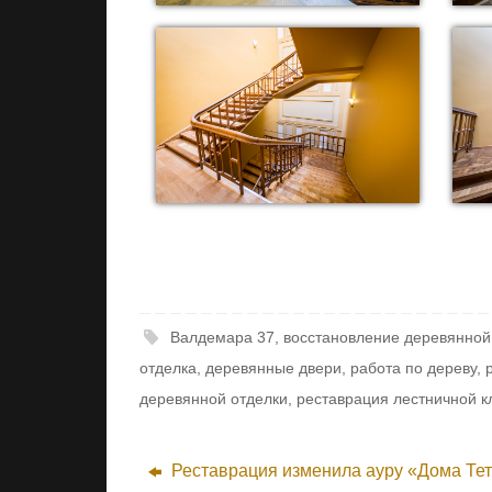
Валдемара 37
,
восстановление деревянной
отделка
,
деревянные двери
,
работа по дереву
,
деревянной отделки
,
реставрация лестничной к
Реставрация изменила ауру «Дома Те