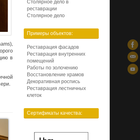
Столярное дело в
реставрации
Столярное дело
Примеры объектов:
nams),
Реставрация фасадов
торого
Реставрация внутренних
цию в
помещений
Работы по золочению
Восстановление храмов
ичной
Декоративная роспись
вери.
Реставрация лестничных
клеток
Сертификаты качества: