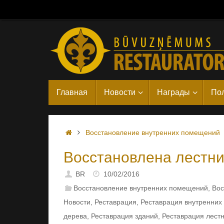
Skip
to
content
Skip
Главная
Новости
Награды
Пол
to
content
Home
Восстановление внутренних помещений
Восстановлена лестни
BR
10/02/2016
Восстановление внутренних помещений
,
Вос
Новости
,
Реставрация
,
Реставрация внутренни
дерева
,
Реставрация зданий
,
Реставрация лестн