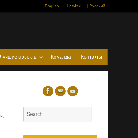
| English
| Latviski
| Русский
Лучшие объекты
Команда
Контакты
Search
ты
,
for:
Search