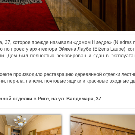
а, 37, которое прежде называли «домом Ниедре» (Niedres 
о по проекту архитектора Эйжена Лаубе (Eižens Laube), ко
ии. Дом был полностью реновирован и сдан в эксплуата
роекте производило реставрацию деревянной отделки лестн
ни, перила, панели, почтовые ящики и красивые входные д
ной отделки в Риге, на ул. Валдемара, 37