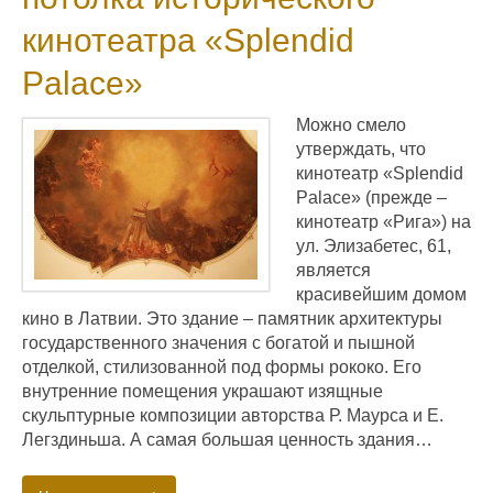
кинотеатра «Splendid
Palace»
Можно смело
утверждать, что
кинотеатр «Splendid
Palace» (прежде –
кинотеатр «Рига») на
ул. Элизабетес, 61,
является
красивейшим домом
кино в Латвии. Это здание – памятник архитектуры
государственного значения с богатой и пышной
отделкой, стилизованной под формы рококо. Его
внутренние помещения украшают изящные
скульптурные композиции авторства Р. Маурcа и Е.
Легздиньша. А самая большая ценность здания…