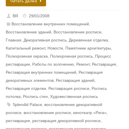
Читать далее
BR
29/01/2008
Восстановление внутренних помещений
,
Восстановление зданий
,
Восстановление росписи
,
Главная
,
Декоративная роспись
,
Деревянная отделка
,
Капитальный ремонт
,
Новости
,
Памятники архитектуры
,
Полихромная окраска
,
Полихромная роспись
,
Процесс
реставрации
,
Работы по золочению
,
Ремонт
,
Реставрация
,
Реставрация внутренних помещений
,
Реставрация
декоративных элементов
,
Реставрация зданий
,
Реставрация отделки
,
Реставрация росписи
,
Роспись
потолка
,
Роспись стен
,
Художественная роспись
Splendid Palace
,
восстановление декоративной
росписи
,
восстановление росписи
,
кинотеатр «Рига»
,
реставрация
,
реставрация декоративной росписи
,
реставрация росписи
,
реставрация росписи потолка
,