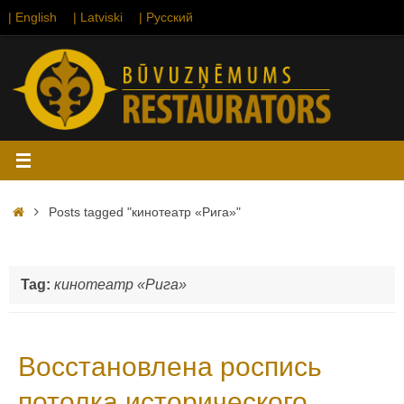
Skip
| English
| Latviski
| Русский
to
content
Home
Posts tagged "кинотеатр «Рига»"
Tag:
кинотеатр «Рига»
Восстановлена роспись
потолка исторического