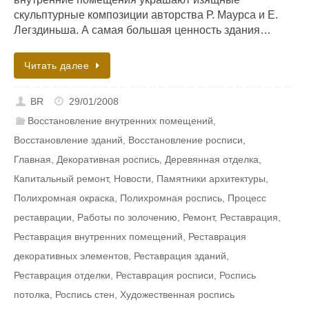
скульптурные композиции авторства Р. Маурcа и Е.
Легздиньша. А самая большая ценность здания…
Читать далее
BR
29/01/2008
Восстановление внутренних помещений
,
Восстановление зданий
,
Восстановление росписи
,
Главная
,
Декоративная роспись
,
Деревянная отделка
,
Капитальный ремонт
,
Новости
,
Памятники архитектуры
,
Полихромная окраска
,
Полихромная роспись
,
Процесс
реставрации
,
Работы по золочению
,
Ремонт
,
Реставрация
,
Реставрация внутренних помещений
,
Реставрация
декоративных элементов
,
Реставрация зданий
,
Реставрация отделки
,
Реставрация росписи
,
Роспись
потолка
,
Роспись стен
,
Художественная роспись