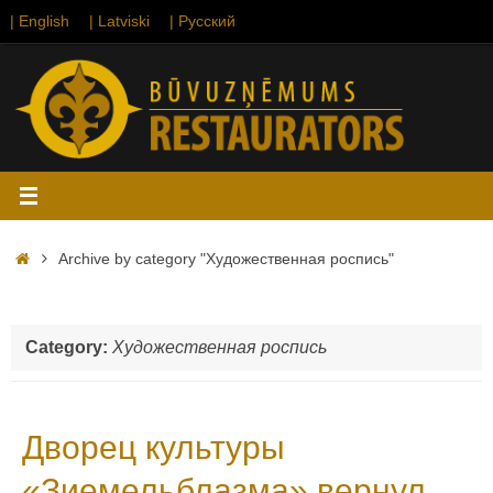
Skip
| English
| Latviski
| Русский
to
content
Home
Archive by category "Художественная роспись"
Category:
Художественная роспись
Дворец культуры
«Зиемельблазма» вернул