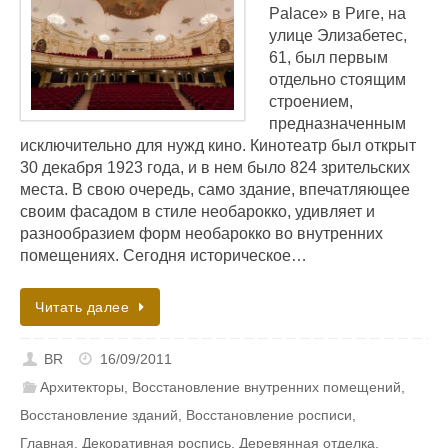
Palace» в Риге, на
улице Элизабетес,
61, был первым
отдельно стоящим
строением,
предназначенным
исключительно для нужд кино. Кинотеатр был открыт
30 декабря 1923 года, и в нем было 824 зрительских
места. В свою очередь, само здание, впечатляющее
своим фасадом в стиле необарокко, удивляет и
разнообразием форм необарокко во внутренних
помещениях. Сегодня историческое…
Читать далее
BR
16/09/2011
Архитекторы
,
Восстановление внутренних помещений
,
Восстановление зданий
,
Восстановление росписи
,
Главная
,
Декоративная роспись
,
Деревянная отделка
,