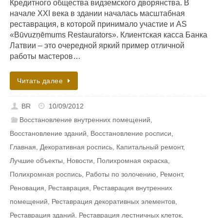
Кредитного общества видземского дворянства. В
начале XXI века в здании началась масштабная
реставрация, в которой принимало участие и AS
«Būvuzņēmums Restaurators». Клиентская касса Банка
Латвии – это очередной яркий пример отличной
работы мастеров…
Читать далее
BR
10/09/2012
Восстановление внутренних помещений
,
Восстановление зданий
,
Восстановление росписи
,
Главная
,
Декоративная роспись
,
Капитальный ремонт
,
Лучшие объекты
,
Новости
,
Полихромная окраска
,
Полихромная роспись
,
Работы по золочению
,
Ремонт
,
Реновация
,
Реставрация
,
Реставрация внутренних
помещений
,
Реставрация декоративных элементов
,
Реставрация зданий
,
Реставрация лестничных клеток
,