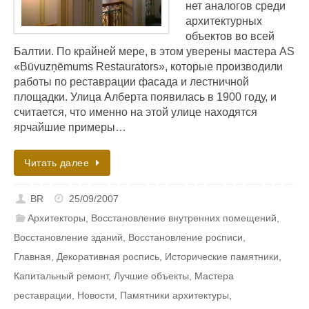
нет аналогов среди
архитектурных
объектов во всей
Балтии. По крайней мере, в этом уверены мастера AS
«Būvuzņēmums Restaurators», которые производили
работы по реставрации фасада и лестничной
площадки. Улица Алберта появилась в 1900 году, и
считается, что именно на этой улице находятся
ярчайшие примеры…
Читать далее
BR
25/09/2007
Архитекторы
,
Восстановление внутренних помещений
,
Восстановление зданий
,
Восстановление росписи
,
Главная
,
Декоративная роспись
,
Исторические памятники
,
Капитальный ремонт
,
Лучшие объекты
,
Мастера
реставрации
,
Новости
,
Памятники архитектуры
,