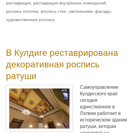
реставрация
,
реставрация внутренних помещений
,
роспись потолка
,
роспись стен
,
светильники
,
фасады
,
художественная роспись
В Кулдиге реставрирована
декоративная роспись
ратуши
Самоуправление
Кулдигского края
сегодня
единственное в
Латвии работает в
историческом здании
ратуши, которая
находится на