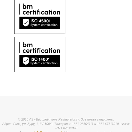
© 2015 AS «Būvuzņēmums Restaurators». Все права защищены.
Адрес: Рига, ул. Буру, 1, LV-1004 | Телефоны: +371 26604111 и +371 67611910 | Факс:
+371 67612898