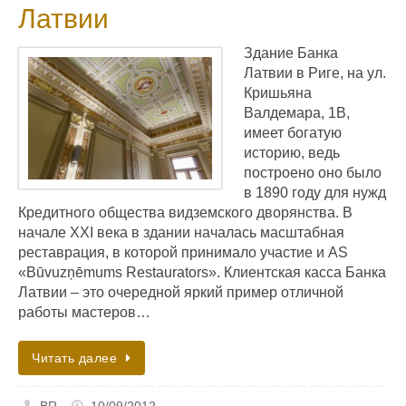
Латвии
Здание Банка
Латвии в Риге, на ул.
Кришьяна
Валдемара, 1B,
имеет богатую
историю, ведь
построено оно было
в 1890 году для нужд
Кредитного общества видземского дворянства. В
начале XXI века в здании началась масштабная
реставрация, в которой принимало участие и AS
«Būvuzņēmums Restaurators». Клиентская касса Банка
Латвии – это очередной яркий пример отличной
работы мастеров…
Читать далее
BR
10/09/2012