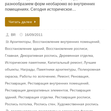
разнообразием форм необарокко во внутренних
помещениях. Сегодня историческое…
Читать далее
BR
16/09/2011
Архитекторы
,
Восстановление внутренних помещений
,
Восстановление зданий
,
Восстановление росписи
,
Главная
,
Декоративная роспись
,
Деревянная отделка
,
Исторические памятники
,
Капитальный ремонт
,
Лучшие
объекты
,
Награды
,
Памятники архитектуры
,
Полихромная
окраска
,
Работы по золочению
,
Ремонт
,
Реновация
,
Реставрация
,
Реставрация внутренних помещений
,
Реставрация декоративных элементов
,
Реставрация
зданий
,
Реставрация отделки
,
Реставрация росписи
,
Роспись потолка
,
Роспись стен
,
Художественная роспись