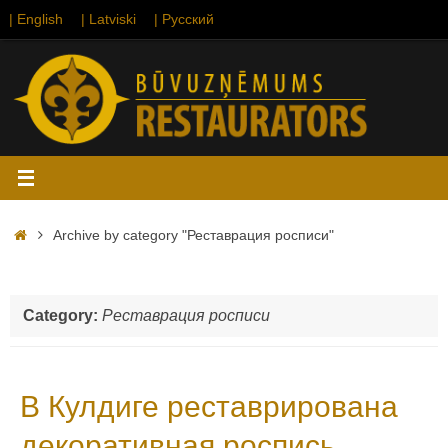
Skip
| English
| Latviski
| Русский
to
content
Home
Archive by category "Реставрация росписи"
Category:
Реставрация росписи
В Кулдиге реставрирована
декоративная роспись