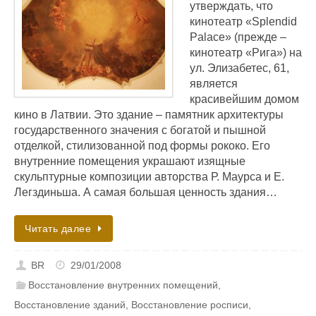
утверждать, что
кинотеатр «Splendid
Palace» (прежде –
кинотеатр «Рига») на
ул. Элизабетес, 61,
является
красивейшим домом
кино в Латвии. Это здание – памятник архитектуры
государственного значения с богатой и пышной
отделкой, стилизованной под формы рококо. Его
внутренние помещения украшают изящные
скульптурные композиции авторства Р. Маурcа и Е.
Легздиньша. А самая большая ценность здания…
Читать далее
BR
29/01/2008
Восстановление внутренних помещений
,
Восстановление зданий
,
Восстановление росписи
,