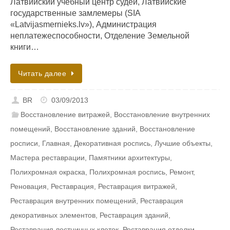
Латвийский учебный центр судей, Латвийские
государственные замлемеры (SIA
«Latvijasmernieks.lv»), Администрация
неплатежеспособности, Отделение Земельной
книги…
Читать далее
BR
03/09/2013
Восстановление витражей
,
Восстановление внутренних
помещений
,
Восстановление зданий
,
Восстановление
росписи
,
Главная
,
Декоративная роспись
,
Лучшие объекты
,
Мастера реставрации
,
Памятники архитектуры
,
Полихромная окраска
,
Полихромная роспись
,
Ремонт
,
Реновация
,
Реставрация
,
Реставрация витражей
,
Реставрация внутренних помещений
,
Реставрация
декоративных элементов
,
Реставрация зданий
,
Реставрация лестничных клеток
,
Реставрация отделки
,