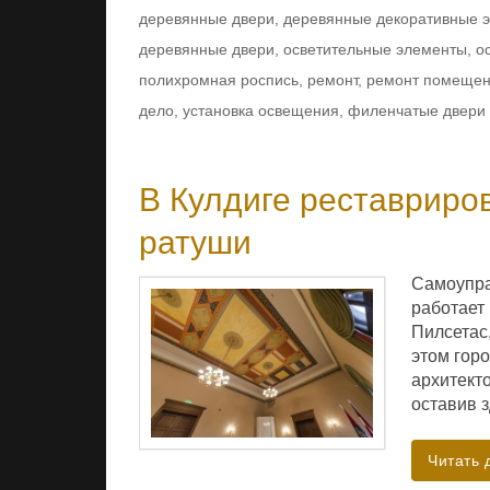
деревянные двери
,
деревянные декоративные 
деревянные двери
,
осветительные элементы
,
о
полихромная роспись
,
ремонт
,
ремонт помеще
дело
,
установка освещения
,
филенчатые двери
В Кулдиге реставриро
ратуши
Самоупра
работает
Пилсетас,
этом горо
архитект
оставив 
Читать 