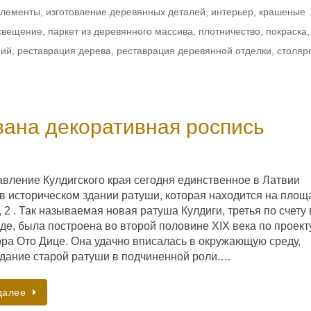
элементы
,
изготовление деревянных деталей
,
интерьер
,
крашеные
свещение
,
паркет из деревянного массива
,
плотничество
,
покраска
,
ний
,
реставрация дерева
,
реставрация деревянной отделки
,
столяр
вана декоративная роспись
вление Кулдигского края сегодня единственное в Латвии
 в историческом здании ратуши, которая находится на площ
 2 . Так называемая новая ратуша Кулдиги, третья по счету 
де, была построена во второй половине XIX века по проект
ора Ото Дице. Она удачно вписалась в окружающую среду,
здание старой ратуши в подчиненной роли.…
далее