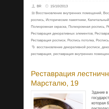
BR
15/10/2013
Восстановление внутренних помещений
,
Вос
роспись
,
Исторические памятники
,
Капитальный
Полихромная окраска
,
Полихромная роспись
,
Р
Реставрация декоративных элементов
,
Реставр
Реставрация росписи
,
Роспись потолка
,
Роспись
восстановление декоративной росписи
,
деко
реставрация
,
реставрация внутренних помеще
Реставрация лестнично
Марсталю, 19
Здание в 
государс
которая б
располаг