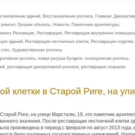
становление зданий
,
Восстановление росписи
,
Главная
,
Декоратив
 ремонт
,
Лучшие объекты
,
Новости
,
Памятники архитектуры
,
емонт
,
Реновация
,
Реставрация
,
Реставрация внутренних помещен
ация зданий
,
Реставрация лестничных клеток
,
Реставрация отделки
,
 стен
,
Художественная роспись
ративная роспись
,
новая ратуша Кулдиги
,
полихромная роспись
,
ний
,
реставрация декоративной росписи
,
реставрация покраски
й клетки в Старой Риге, на ул
Старой Риге, на улице Марсталю, 19, это памятник архитек
твенного значения. После реставрации лестничной клетки з
ыла произведена в период с февраля по август 2013 года, 
аются бюро различных государственных учреждений. Напр