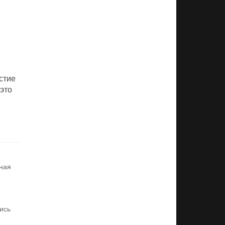
стие
это
ная
ись