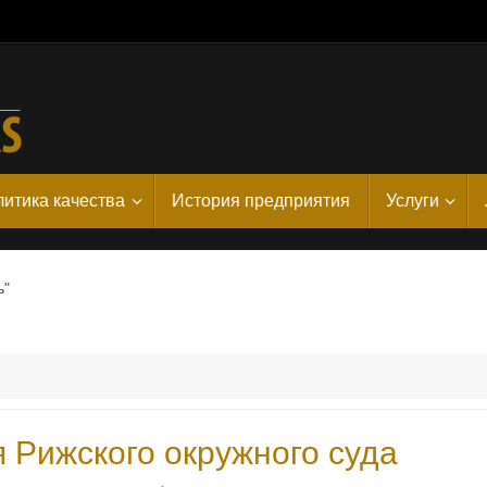
итика качества
История предприятия
Услуги
ь"
Рижского окружного суда