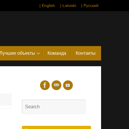
| English
| Latviski
| Русский
Лучшие объекты
Команда
Контакты
Search
for:
Search