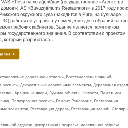
 VAS «Tiesu namu aģentūra» (государственное «Агентство
 домов»), AS «Būvuzņēmums Restaurators» в 2017 году прои
Рижского окружного суда (находится в Риге, на бульваре
, 34) работы по устройству помещения для собраний на тр
ремонт рабочих кабинетов. Здание является памятником
ры государственного значения. В соответствии с проектом
а, который разработала…
далее
становление деревянной отделки
,
Восстановление зданий
,
я роспись
,
Декоративные деревянные элементы
,
Деревянная отдел
еталей
,
Крашеные двери
,
Лучшие объекты
,
Новости
,
Памятники
ссива
,
Полихромная роспись
,
Ремонт
,
Реновация
,
Реставрация
вных элементов
,
Реставрация дерева
,
Реставрация зданий
,
Столярн
ревянной отделки
,
декоративная покраска
,
деревянная отделка
,