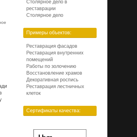
Столярное дело в
реставрации
Столярное дело
ное
Примеры объектов:
Реставрация фасадов
Реставрация внутренних
помещений
Работы по золочению
Восстановление храмов
Декоративная роспись
ади
Реставрация лестничных
в
клеток
у
Сертификаты качества: