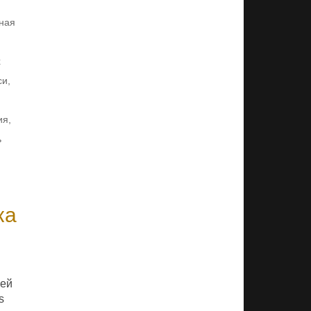
ная
х
си
,
ия
,
ь
ка
сей
s