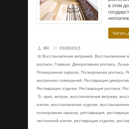
в этом д
государст
неплатеж
Читать 
BR
03/09/2013
Восстановление витражей
,
Восстановление 
росписи
,
Главная
,
Декоративная роспись
,
Лучши
Полихромная окраска
,
Полихромная роспись
,
Р
внутренних помещений
,
Реставрация декорати
Реставрация отделки
,
Реставрация росписи
,
Рос
арка
,
витраж
,
восстановление витража
,
восс
клетки
,
восстановление отделки
,
восстановлени
полихромная окраска
,
реставрация
,
реставраци
лестничной клетки
,
реставрация отделки
,
реста