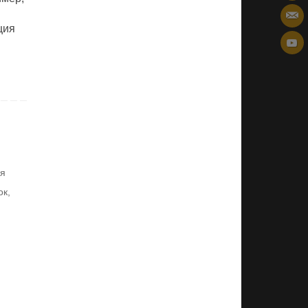
ция
ия
ок
,