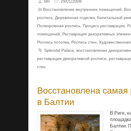
BR
29/01/2008
Восстановление внутренних помещений
,
Вос
роспись
,
Деревянная отделка
,
Капитальный рем
Полихромная роспись
,
Процесс реставрации
,
Р
помещений
,
Реставрация декоративных элемен
Роспись потолка
,
Роспись стен
,
Художественная
Splendid Palace
,
восстановление декоративн
реставрация декоративной росписи
,
реставраци
стен
Восстановлена самая
в Балтии
В Риге, н
площадка
Балтии. 