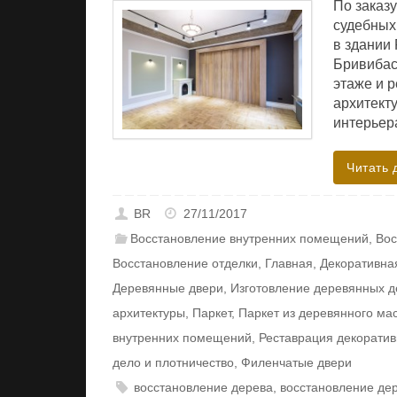
По заказу
судебных
в здании 
Бривибас
этаже и 
архитекту
интерьер
Читать 
BR
27/11/2017
Восстановление внутренних помещений
,
Вос
Восстановление отделки
,
Главная
,
Декоративна
Деревянные двери
,
Изготовление деревянных д
архитектуры
,
Паркет
,
Паркет из деревянного ма
внутренних помещений
,
Реставрация декорати
дело и плотничество
,
Филенчатые двери
восстановление дерева
,
восстановление де