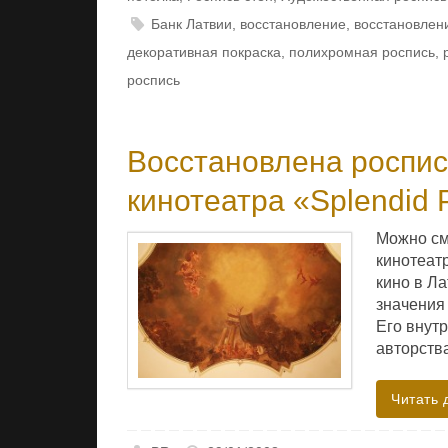
Банк Латвии
,
восстановление
,
восстановлен
декоративная покраска
,
полихромная роспись
,
роспись
Восстановлена роспис
кинотеатра «Splendid 
Можно сме
кинотеатр
кино в Ла
значения
Его внут
авторств
Читать 