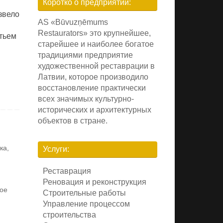
Коротко о предприятии:
звело
AS «Būvuzņēmums
Restaurators» это крупнейшее,
етьем
старейшее и наиболее богатое
традициями предприятие
художественной реставрации в
Латвии, которое производило
восстановление практически
всех значимых культурно-
исторических и архитектурных
объектов в стране.
ка
,
Услуги:
Реставрация
Реновация и реконструкция
ое
Строительные работы
Управление процессом
строительства