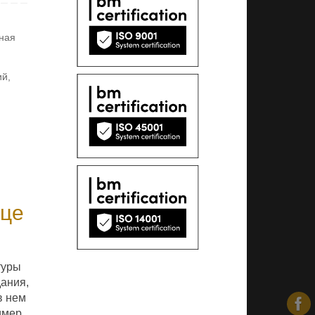
ная
ий
,
ице
туры
дания,
в нем
имер,