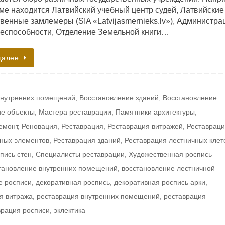
оме находится Латвийский учебный центр судей, Латвийские
венные замлемеры (SIA «Latvijasmernieks.lv»), Администра
еспособности, Отделение Земельной книги…
далее
внутренних помещений
,
Восстановление зданий
,
Восстановление
е объекты
,
Мастера реставрации
,
Памятники архитектуры
,
емонт
,
Реновация
,
Реставрация
,
Реставрация витражей
,
Реставрац
вных элементов
,
Реставрация зданий
,
Реставрация лестничных клет
пись стен
,
Специалисты реставрации
,
Художественная роспись
тановление внутренних помещений
,
восстановление лестничной
е росписи
,
декоративная роспись
,
декоративная роспись арки
,
я витража
,
реставрация внутренних помещений
,
реставрация
врация росписи
,
эклектика