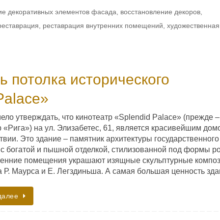
ие декоративных элементов фасада
,
восстановление декоров
,
реставрация
,
реставрация внутренних помещений
,
художественная
ь потолка исторического
Palace»
ло утверждать, что кинотеатр «Splendid Palace» (прежде –
 «Рига») на ул. Элизабетес, 61, является красивейшим дом
твии. Это здание – памятник архитектуры государственного
 с богатой и пышной отделкой, стилизованной под формы ро
ренние помещения украшают изящные скульптурные компо
а Р. Маурcа и Е. Легздиньша. А самая большая ценность з
далее