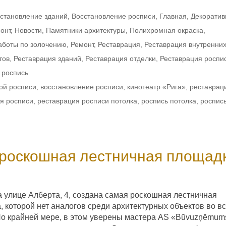
становление зданий
,
Восстановление росписи
,
Главная
,
Декоратив
онт
,
Новости
,
Памятники архитектуры
,
Полихромная окраска
,
аботы по золочению
,
Ремонт
,
Реставрация
,
Реставрация внутренни
тов
,
Реставрация зданий
,
Реставрация отделки
,
Реставрация роспи
 роспись
ой росписи
,
восстановление росписи
,
кинотеатр «Рига»
,
реставрац
я росписи
,
реставрация росписи потолка
,
роспись потолка
,
роспис
 роскошная лестничная площад
а улице Алберта, 4, создана самая роскошная лестничная
, которой нет аналогов среди архитектурных объектов во в
По крайней мере, в этом уверены мастера AS «Būvuzņēmum