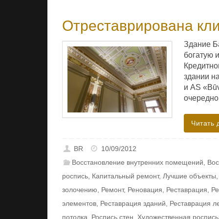
Отреставрирована кли
Здание Б
богатую и
Кредитно
здании н
и AS «Būv
очередно
Читать 
BR
10/09/2012
Восстановление внутренних помещений
,
Вос
роспись
,
Капитальный ремонт
,
Лучшие объекты
золочению
,
Ремонт
,
Реновация
,
Реставрация
,
Ре
элементов
,
Реставрация зданий
,
Реставрация л
потолка
,
Роспись стен
,
Художественная роспись