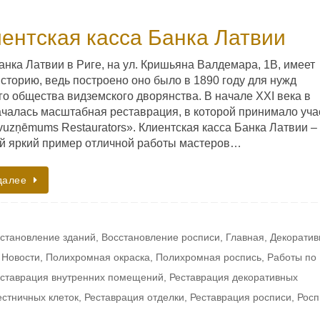
ентская касса Банка Латвии
анка Латвии в Риге, на ул. Кришьяна Валдемара, 1B, имеет
сторию, ведь построено оно было в 1890 году для нужд
го общества видземского дворянства. В начале XXI века в
ачалась масштабная реставрация, в которой принимало уча
uzņēmums Restaurators». Клиентская касса Банка Латвии – 
й яркий пример отличной работы мастеров…
далее
становление зданий
,
Восстановление росписи
,
Главная
,
Декоратив
,
Новости
,
Полихромная окраска
,
Полихромная роспись
,
Работы по
ставрация внутренних помещений
,
Реставрация декоративных
естничных клеток
,
Реставрация отделки
,
Реставрация росписи
,
Росп