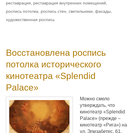
реставрация
,
реставрация внутренних помещений
,
роспись потолка
,
роспись стен
,
светильники
,
фасады
,
художественная роспись
Восстановлена роспись
потолка исторического
кинотеатра «Splendid
Palace»
Можно смело
утверждать, что
кинотеатр «Splendid
Palace» (прежде –
кинотеатр «Рига») на
ул. Элизабетес, 61,