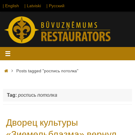
Skip
| English
| Latviski
| Русский
to
content
Home
Posts tagged "роспись потолка"
Tag:
роспись потолка
Дворец культуры
«Зиемельблазма» вернул