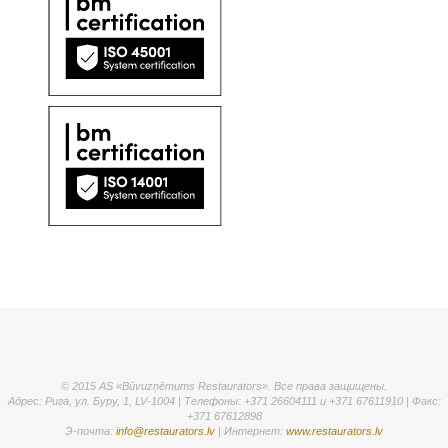
© 2015 AS «Būvuzņēmums Restaurators». Все права защищены.
Адрес: Рига, ул. Буру, 1, LV-1004 | Телефоны: +371 26604111 и +371 67611910 | Факс:
+371 67612898
Э-почта:
info@restaurators.lv
| Интернет:
www.restaurators.lv