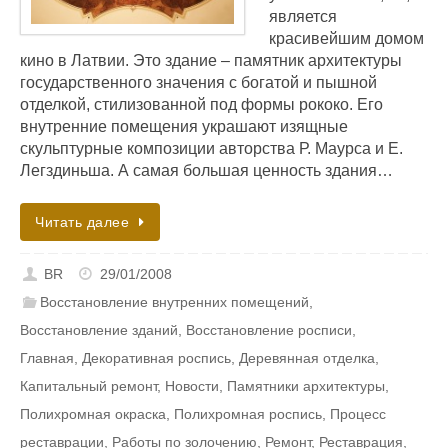
является
красивейшим домом
кино в Латвии. Это здание – памятник архитектуры
государственного значения с богатой и пышной
отделкой, стилизованной под формы рококо. Его
внутренние помещения украшают изящные
скульптурные композиции авторства Р. Маурcа и Е.
Легздиньша. А самая большая ценность здания…
Читать далее
BR
29/01/2008
Восстановление внутренних помещений
,
Восстановление зданий
,
Восстановление росписи
,
Главная
,
Декоративная роспись
,
Деревянная отделка
,
Капитальный ремонт
,
Новости
,
Памятники архитектуры
,
Полихромная окраска
,
Полихромная роспись
,
Процесс
реставрации
,
Работы по золочению
,
Ремонт
,
Реставрация
,