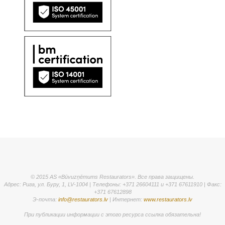
© 2015 AS «Būvuzņēmums Restaurators». Все права защищены.
Адрес: Рига, ул. Буру, 1, LV-1004 | Телефоны: +371 26604111 и +371 67611910 | Факс:
+371 67612898
Э-почта:
info@restaurators.lv
| Интернет:
www.restaurators.lv
При публикации информации с этого ресурса ссылка обязательна!