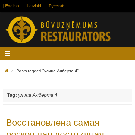
Skip
| English
| Latviski
| Русский
to
content
Home
Posts tagged "улица Алберта 4"
Tag:
улица Алберта 4
Восстановлена самая
роскошная лестничная