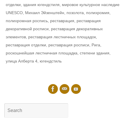
отделки
,
здания югендстиля
,
мировое культурное наследие
UNESCO
,
Михаил Эйзенштейн
,
позолота
,
полихромия
,
полихромная роспись
,
реставрация
,
реставрация
декоративной росписи
,
реставрация декоративных
элементов
,
реставрация лестничных площадок
,
реставрация отделки
,
реставрация росписи
,
Рига
,
роскошнейшая лестничная площадка
,
степени здания
,
улица Алберта 4
,
югендстиль
Search
for:
Searc