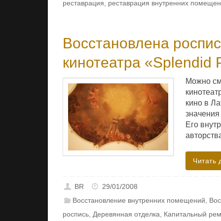
реставрация
,
реставрация внутренних помеще
Восстановлена роспис
кинотеатра «Splendid 
Можно сме
кинотеатр
кино в Ла
значения
Его внут
авторств
Читать 
BR
29/01/2008
Восстановление внутренних помещений
,
Вос
роспись
,
Деревянная отделка
,
Капитальный рем