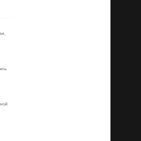
ая
,
ись
е
вной