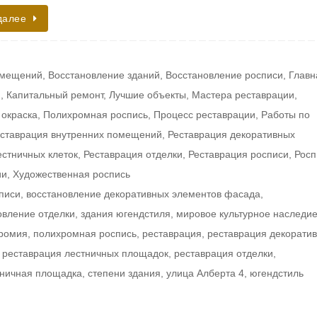
далее
омещений
,
Восстановление зданий
,
Восстановление росписи
,
Главн
и
,
Капитальный ремонт
,
Лучшие объекты
,
Мастера реставрации
,
окраска
,
Полихромная роспись
,
Процесс реставрации
,
Работы по
ставрация внутренних помещений
,
Реставрация декоративных
естничных клеток
,
Реставрация отделки
,
Реставрация росписи
,
Росп
ии
,
Художественная роспись
писи
,
восстановление декоративных элементов фасада
,
овление отделки
,
здания югендстиля
,
мировое культурное наследи
ромия
,
полихромная роспись
,
реставрация
,
реставрация декорати
,
реставрация лестничных площадок
,
реставрация отделки
,
ничная площадка
,
степени здания
,
улица Алберта 4
,
югендстиль