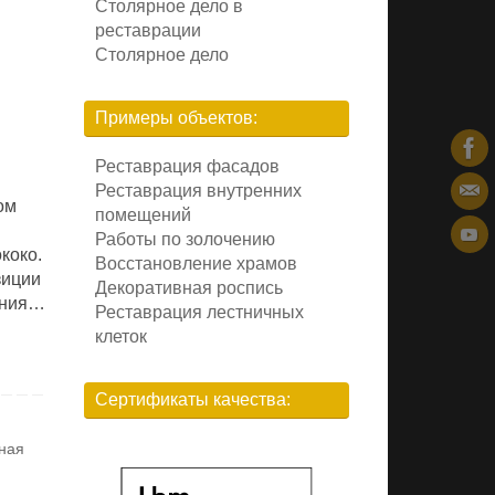
Столярное дело в
реставрации
Столярное дело
Примеры объектов:
Реставрация фасадов
Реставрация внутренних
ом
помещений
Работы по золочению
коко.
Восстановление храмов
зиции
Декоративная роспись
дания…
Реставрация лестничных
клеток
Сертификаты качества:
ная