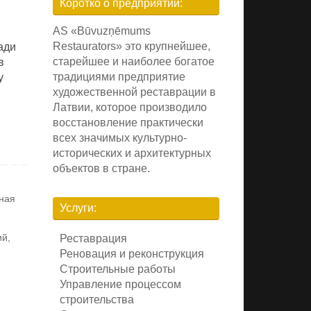
Коротко о предприятии:
AS «Būvuzņēmums
Restaurators» это крупнейшее,
ади
старейшее и наиболее богатое
в
традициями предприятие
у
художественной реставрации в
Латвии, которое производило
восстановление практически
всех значимых культурно-
исторических и архитектурных
объектов в стране.
ная
Услуги:
ий
,
Реставрация
Реновация и реконструкция
Строительные работы
Управление процессом
строительства