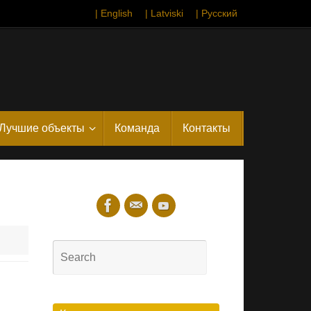
| English
| Latviski
| Русский
Лучшие объекты
Команда
Контакты
Search
for:
Search