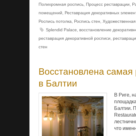
Полихромная роспись
,
Процесс реставрации
,
Р
помещений
,
Реставрация декоративных элемен
Роспись потолка
,
Роспись стен
,
Художественная
Splendid Palace
,
восстановление декоративн
реставрация декоративной росписи
,
реставраци
стен
Восстановлена самая
в Балтии
В Риге, н
площадка
Балтии. 
Restaura
лестнично
что имен