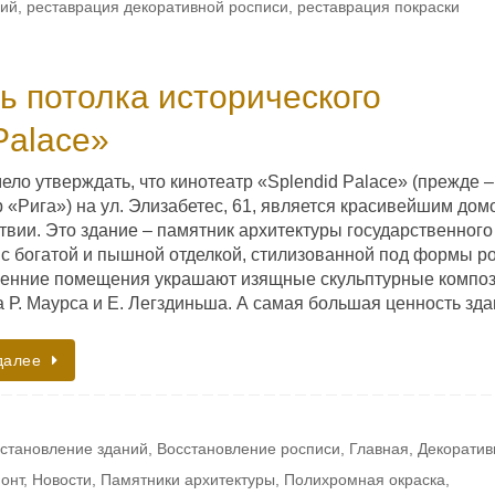
ний
,
реставрация декоративной росписи
,
реставрация покраски
ь потолка исторического
Palace»
ло утверждать, что кинотеатр «Splendid Palace» (прежде –
 «Рига») на ул. Элизабетес, 61, является красивейшим дом
твии. Это здание – памятник архитектуры государственного
 с богатой и пышной отделкой, стилизованной под формы ро
ренние помещения украшают изящные скульптурные компо
а Р. Маурcа и Е. Легздиньша. А самая большая ценность з
далее
становление зданий
,
Восстановление росписи
,
Главная
,
Декоратив
онт
,
Новости
,
Памятники архитектуры
,
Полихромная окраска
,