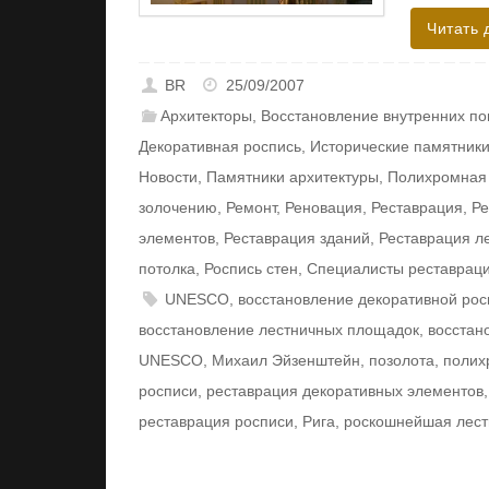
Читать 
BR
25/09/2007
Архитекторы
,
Восстановление внутренних п
Декоративная роспись
,
Исторические памятник
Новости
,
Памятники архитектуры
,
Полихромная 
золочению
,
Ремонт
,
Реновация
,
Реставрация
,
Ре
элементов
,
Реставрация зданий
,
Реставрация л
потолка
,
Роспись стен
,
Специалисты реставрац
UNESCO
,
восстановление декоративной рос
восстановление лестничных площадок
,
восстан
UNESCO
,
Михаил Эйзенштейн
,
позолота
,
полих
росписи
,
реставрация декоративных элементов
реставрация росписи
,
Рига
,
роскошнейшая лест