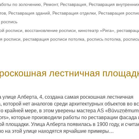
аботы по золочению
,
Ремонт
,
Реставрация
,
Реставрация внутренни
тов
,
Реставрация зданий
,
Реставрация отделки
,
Реставрация роспи
 роспись
ой росписи
,
восстановление росписи
,
кинотеатр «Рига»
,
реставрац
я росписи
,
реставрация росписи потолка
,
роспись потолка
,
роспис
 роскошная лестничная площад
а улице Алберта, 4, создана самая роскошная лестничная
, которой нет аналогов среди архитектурных объектов во в
По крайней мере, в этом уверены мастера AS «Būvuzņēmum
tors», которые производили работы по реставрации фасада 
й площадки. Улица Алберта появилась в 1900 году, и счита
но на этой улице находятся ярчайшие примеры…