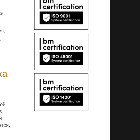
х
си
,
ия
,
ь
ка
сей
s
и
ется,