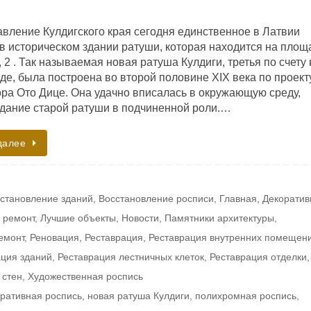
вление Кулдигского края сегодня единственное в Латвии
 в историческом здании ратуши, которая находится на площ
 2 . Так называемая новая ратуша Кулдиги, третья по счету 
де, была построена во второй половине XIX века по проект
ора Ото Дице. Она удачно вписалась в окружающую среду,
здание старой ратуши в подчиненной роли.…
далее
становление зданий
,
Восстановление росписи
,
Главная
,
Декоратив
 ремонт
,
Лучшие объекты
,
Новости
,
Памятники архитектуры
,
емонт
,
Реновация
,
Реставрация
,
Реставрация внутренних помещен
ация зданий
,
Реставрация лестничных клеток
,
Реставрация отделки
,
 стен
,
Художественная роспись
ративная роспись
,
новая ратуша Кулдиги
,
полихромная роспись
,