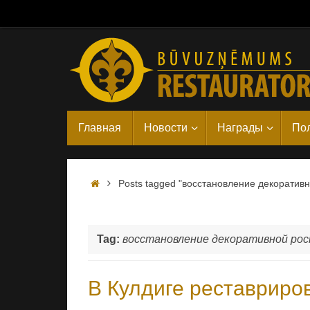
Skip
to
content
Skip
Главная
Новости
Награды
Пол
to
content
Home
Posts tagged "восстановление декоратив
Tag:
восстановление декоративной рос
В Кулдиге реставриро