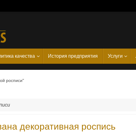
итика качества
История предприятия
Услуги
ной росписи"
писи
вана декоративная роспись