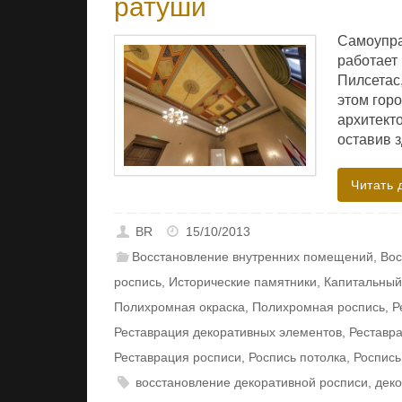
ратуши
Самоупра
работает
Пилсетас,
этом горо
архитект
оставив 
Читать 
BR
15/10/2013
Восстановление внутренних помещений
,
Вос
роспись
,
Исторические памятники
,
Капитальный
Полихромная окраска
,
Полихромная роспись
,
Р
Реставрация декоративных элементов
,
Реставр
Реставрация росписи
,
Роспись потолка
,
Роспись
восстановление декоративной росписи
,
деко