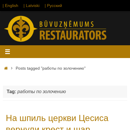
Skip
| English
| Latviski
| Русский
to
content
Home
Posts tagged "работы по золочению"
Tag:
работы по золочению
На шпиль церкви Цесиса
вернули крест и шар