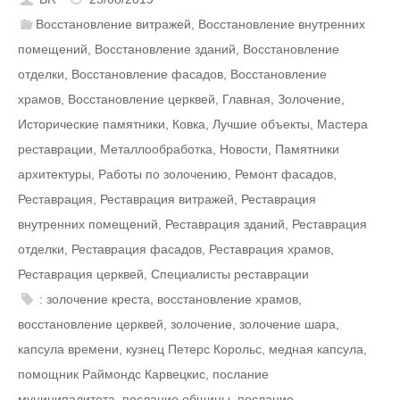
Восстановление витражей
,
Восстановление внутренних
помещений
,
Восстановление зданий
,
Восстановление
отделки
,
Восстановление фасадов
,
Восстановление
храмов
,
Восстановление церквей
,
Главная
,
Золочение
,
Исторические памятники
,
Ковка
,
Лучшие объекты
,
Мастера
реставрации
,
Металлообработка
,
Новости
,
Памятники
архитектуры
,
Работы по золочению
,
Ремонт фасадов
,
Реставрация
,
Реставрация витражей
,
Реставрация
внутренних помещений
,
Реставрация зданий
,
Реставрация
отделки
,
Реставрация фасадов
,
Реставрация храмов
,
Реставрация церквей
,
Специалисты реставрации
: золочение креста
,
восстановление храмов
,
восстановление церквей
,
золочение
,
золочение шара
,
капсула времени
,
кузнец Петерс Корольс
,
медная капсула
,
помощник Раймондс Карвецкис
,
послание
муниципалитета
,
послание общины
,
послание