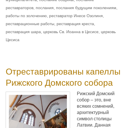
реставраторов
,
послания
,
послания будущим поколениям
,
работы по золочению
,
реставратор Инесе Озолиня
,
реставрационные работы
,
реставрация креста
,
реставрация шара
,
церковь Св. Иоанна в Цесисе
,
церковь
Цесиса
Отреставрированы капеллы
Рижского Домского собора
Рижский Домский
собор – это, вне
всяких сомнений,
архитектурный
символ столицы
Латвии. Данная