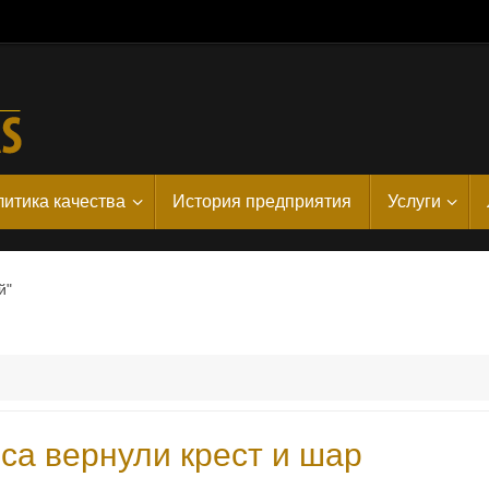
итика качества
История предприятия
Услуги
й"
са вернули крест и шар