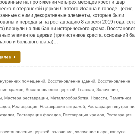
рованные на протяжении четырех месяцев крест и шар
ческо-лютеранской церкви Святого Иоанна в городе Цесис, 
язанные с ними декоративные элементы, которые были
ованы и переданы на реставрацию 8 апреля 2019 года, сег
та) вернули на пик башни исторического храма. Восстановл
вных элементов церкви (трилистников креста, оснований б
алов и большого шара)…
далее
внутренних помещений
,
Восстановление зданий
,
Восстановление
ение храмов
,
Восстановление церквей
,
Главная
,
Золочение
,
ы
,
Мастера реставрации
,
Металлообработка
,
Новости
,
Памятники
садов
,
Реставрация
,
Реставрация витражей
,
Реставрация внутренни
отделки
,
Реставрация фасадов
,
Реставрация храмов
,
Реставрация
,
восстановление церквей
,
золочение
,
золочение шара
,
капсула