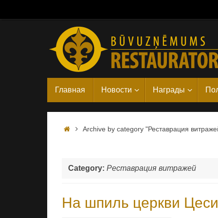
Skip
to
content
Skip
Главная
Новости
Награды
Пол
to
content
Home
Archive by category "Реставрация витраже
Category:
Реставрация витражей
На шпиль церкви Цеси