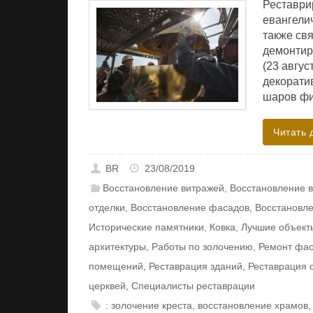
Реставри
евангели
также св
демонтир
(23 авгус
декорати
шаров фи
Читать 
BR
23/08/2019
Восстановление витражей
,
Восстановление 
отделки
,
Восстановление фасадов
,
Восстановл
Исторические памятники
,
Ковка
,
Лучшие объект
архитектуры
,
Работы по золочению
,
Ремонт фа
помещений
,
Реставрация зданий
,
Реставрация 
церквей
,
Специалисты реставрации
: золочение креста
,
восстановление храмов