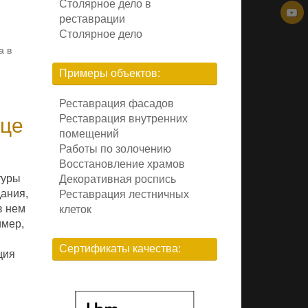
Столярное дело в
реставрации
Столярное дело
а в
Примеры объектов:
Реставрация фасадов
Реставрация внутренних
ице
помещений
Работы по золочению
Восстановление храмов
туры
Декоративная роспись
дания,
Реставрация лестничных
в нем
клеток
имер,
Сертификаты качества:
ция