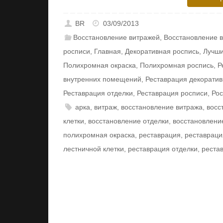
BR
03/09/2013
Восстановление витражей
,
Восстановление 
росписи
,
Главная
,
Декоративная роспись
,
Лучши
Полихромная окраска
,
Полихромная роспись
,
Р
внутренних помещений
,
Реставрация декорати
Реставрация отделки
,
Реставрация росписи
,
Рос
арка
,
витраж
,
восстановление витража
,
восс
клетки
,
восстановление отделки
,
восстановлени
полихромная окраска
,
реставрация
,
реставраци
лестничной клетки
,
реставрация отделки
,
реста