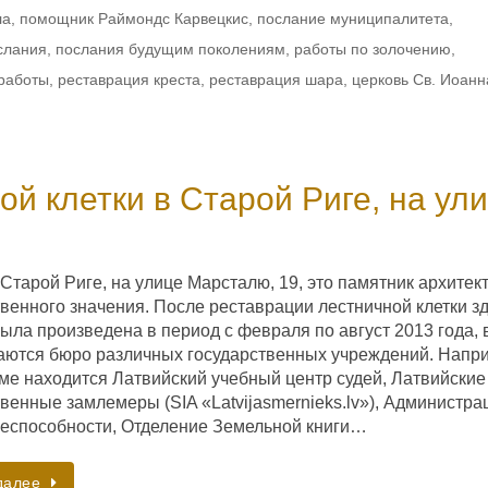
ла
,
помощник Раймондс Карвецкис
,
послание муниципалитета
,
слания
,
послания будущим поколениям
,
работы по золочению
,
работы
,
реставрация креста
,
реставрация шара
,
церковь Св. Иоанн
й клетки в Старой Риге, на ул
Старой Риге, на улице Марсталю, 19, это памятник архитек
твенного значения. После реставрации лестничной клетки з
ыла произведена в период с февраля по август 2013 года, 
аются бюро различных государственных учреждений. Напр
оме находится Латвийский учебный центр судей, Латвийские
венные замлемеры (SIA «Latvijasmernieks.lv»), Администра
еспособности, Отделение Земельной книги…
далее