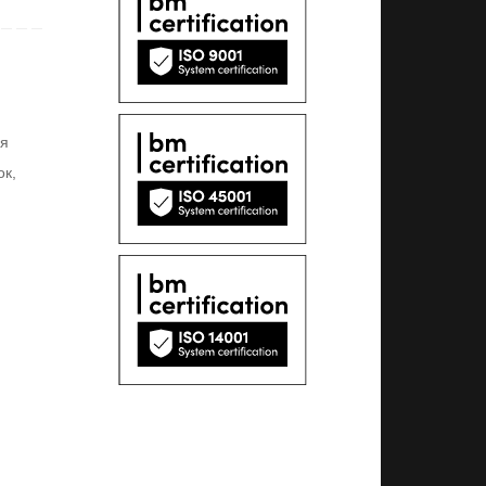
ия
ок
,