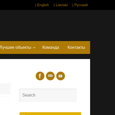
| English
| Latviski
| Русский
Лучшие объекты
Команда
Контакты
Search
for:
Search