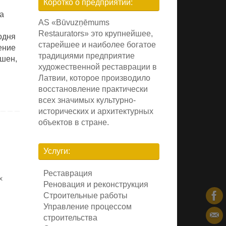
Коротко о предприятии:
а
AS «Būvuzņēmums
Restaurators» это крупнейшее,
одня
старейшее и наиболее богатое
ение
традициями предприятие
ашен,
художественной реставрации в
Латвии, которое производило
восстановление практически
всех значимых культурно-
исторических и архитектурных
объектов в стране.
Услуги:
Реставрация
х
Реновация и реконструкция
Строительные работы
Управление процессом
строительства