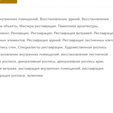
внутренних помещений
,
Восстановление зданий
,
Восстановление
е объекты
,
Мастера реставрации
,
Памятники архитектуры
,
емонт
,
Реновация
,
Реставрация
,
Реставрация витражей
,
Реставрац
вных элементов
,
Реставрация зданий
,
Реставрация лестничных клет
пись стен
,
Специалисты реставрации
,
Художественная роспись
тановление внутренних помещений
,
восстановление лестничной
е росписи
,
декоративная роспись
,
декоративная роспись арки
,
я витража
,
реставрация внутренних помещений
,
реставрация
врация росписи
,
эклектика