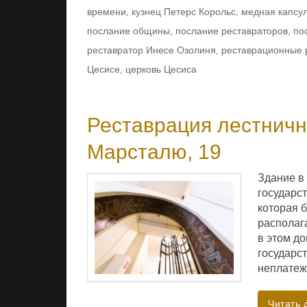
времени
,
кузнец Петерс Корольс
,
медная капсу
послание общины
,
послание реставраторов
,
по
реставратор Инесе Озолиня
,
реставрационные 
Цесисе
,
церковь Цесиса
Реставрация лестнично
Марсталю, 19
Здание в 
государс
которая б
располаг
в этом д
государст
неплатеж
Читать 